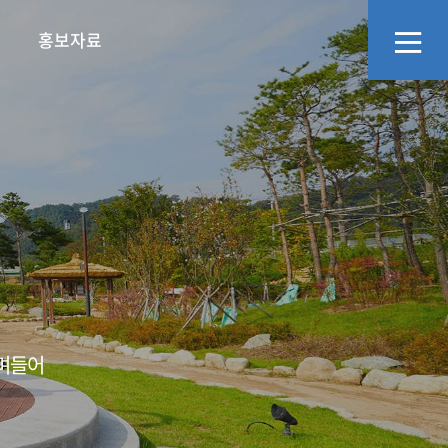
홍보자료
리
화예술교육사
정보공개
문화·관광소식
지역관광추진조직(DMO)
영상자료
오시는길
에고,어르신의 넋두
소통창구
언론보도
스며들어