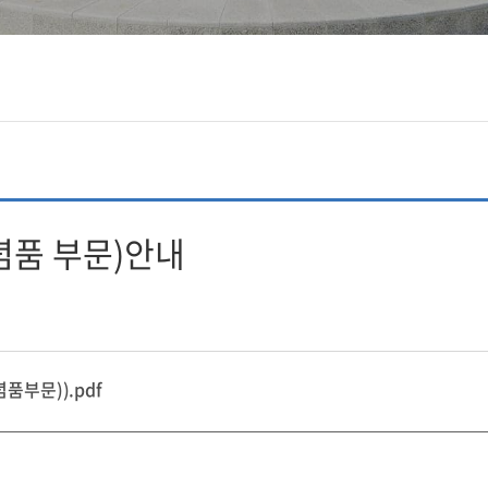
념품 부문)안내
부문)).pdf