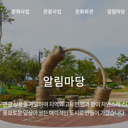
문화사업
관광사업
문화회관
알림마당
 플러스
축제
단연혁
시설안내
용궁순대축제
CI소개
문화가 있는 날
대관안내
조직구성
삼강나루주막 축제
문화특화지역조성사업
공지사항
공연·전시 안내
ESG경영/윤리경영
채용/입찰
금당야행
포토갤러
문
알림마당
관광 상품을 개발하여 지역의 고유한 멋과 향이 자연스레 
풍요로운 일상이 있는 매력적인 도시로 만들어 가겠습니다.