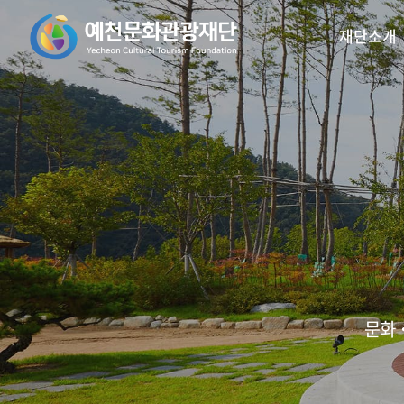
재단소개
꿈의오케스트라
인사말
예천활축제
비전/목표
꿈의 예술단
예천곤충
재
리2.0
문화‧