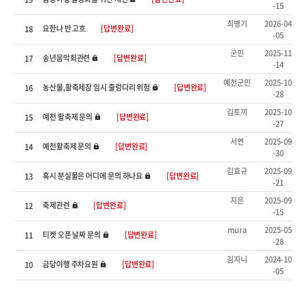
-15
최병기
2026-04
요한나 반 고흐
[답변완료]
18
-05
군민
2025-11
송년음악회관련
[답변완료]
17
-14
예천군민
2025-10
농산물,활축제장 임시 출렁다리 위험
[답변완료]
16
-28
김토끼
2025-10
예천 활축제 문의
[답변완료]
15
-27
서연
2025-09
예천활축제 문의
[답변완료]
14
-30
김효규
2025-09
혹시 분실물은 어디에 문의 하나요
[답변완료]
13
-21
지은
2025-09
축제관련
[답변완료]
12
-15
mura
2025-05
티켓 오픈 날짜 문의
[답변완료]
11
-28
김지니
2024-10
금당야행 주차요원
[답변완료]
10
-05