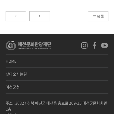
목록
HOME
찾아오시는길
예천군청
주소
: 36827 경북 예천군 예천읍 충효로 209-15 예천군문화회관
2층