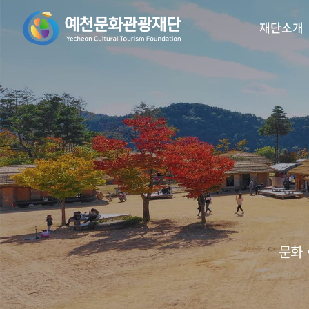
재단소개
꿈의오케스트라
인사말
예천활축제
비전/목표
꿈의 예술단
예천곤충
재
리2.0
문화‧