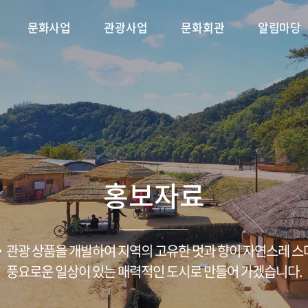
문화사업
관광사업
문화회관
알림마당
 플러스
축제
단연혁
시설안내
용궁순대축제
CI소개
문화가 있는 날
대관안내
조직구성
삼강나루주막 축제
문화특화지역조성사업
공지사항
공연·전시 안내
ESG경영/윤리경영
채용/입찰
금당야행
포토갤러
문
홍보자료
관광 상품을 개발하여 지역의 고유한 멋과 향이 자연스레 
풍요로운 일상이 있는 매력적인 도시로 만들어 가겠습니다.