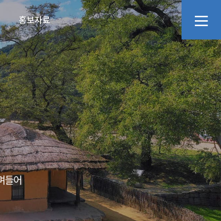
홍보자료
리
화예술교육사
정보공개
문화·관광소식
지역관광추진조직(DMO)
영상자료
오시는길
에고,어르신의 넋두
소통창구
언론보도
스며들어