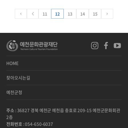
11
12
13
14
15
HOME
찾아오시는길
예천군청
주소
: 36827 경북 예천군 예천읍 충효로 209-15 예천군문화회관
2층
전화번호
: 054-650-6037