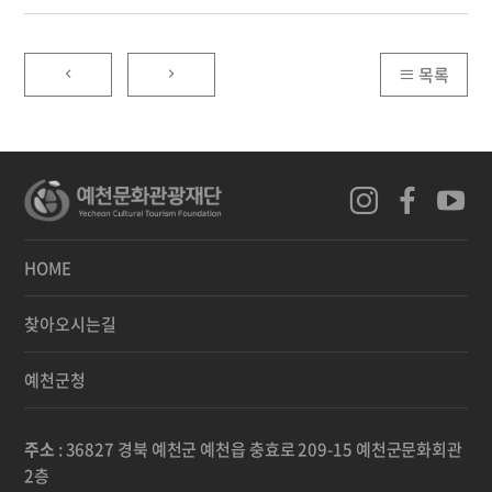
목록
HOME
찾아오시는길
예천군청
주소
: 36827 경북 예천군 예천읍 충효로 209-15 예천군문화회관
2층