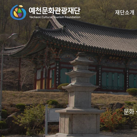
재단소개
꿈의오케스트라
인사말
예천활축제
비전/목표
꿈의 예술단
예천곤충
재
리2.0
문화‧