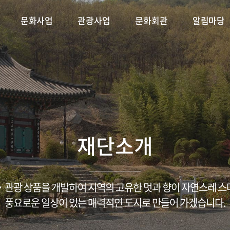
문화사업
관광사업
문화회관
알림마당
 플러스
축제
단연혁
시설안내
용궁순대축제
CI소개
문화가 있는 날
대관안내
조직구성
삼강나루주막 축제
문화특화지역조성사업
공지사항
공연·전시 안내
ESG경영/윤리경영
채용/입찰
금당야행
포토갤러
문
재단소개
관광 상품을 개발하여 지역의 고유한 멋과 향이 자연스레 
풍요로운 일상이 있는 매력적인 도시로 만들어 가겠습니다.