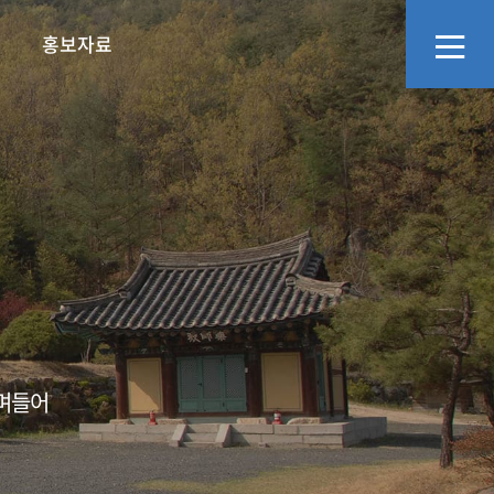
홍보자료
리
화예술교육사
정보공개
문화·관광소식
지역관광추진조직(DMO)
영상자료
오시는길
에고,어르신의 넋두
소통창구
언론보도
스며들어