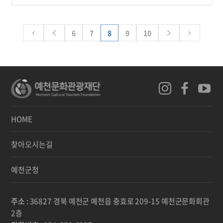
6
7
8
9
10
HOME
찾아오시는길
예천군청
주소
: 36827 경북 예천군 예천읍 충효로 209-15 예천군문화회관
2층